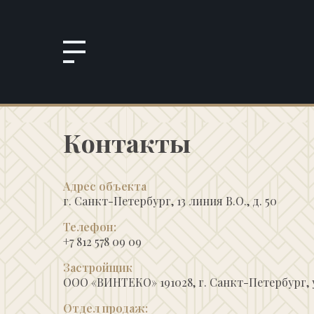
ПРОЕКТ
Контакты
КОМФОРТ
ИНФРАСТРУКТУРА
ТЕХНОЛОГИИ И ИНЖЕНЕРИЯ
КВАРТИРЫ
Адрес объекта
ГАЛЕРЕЯ
г. Санкт-Петербург, 13 линия В.О., д. 50
НАШИ ПАРТНЁРЫ
ХОД СТРОИТЕЛЬСТВА
Телефон:
ДОКУМЕНТАЦИЯ
+7 812 578 09 09
КОНТАКТЫ
Застройщик
ООО «ВИНТЕКО» 191028, г. Санкт-Петербург, 
Отдел продаж: